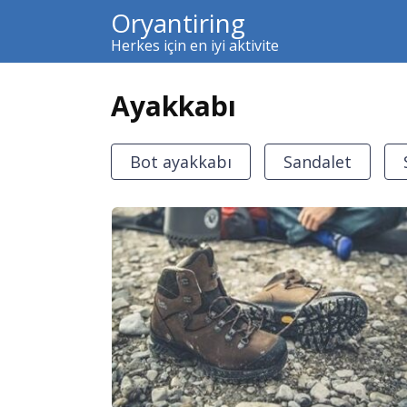
Skip
Oryantiring
to
Herkes için en iyi aktivite
content
Ayakkabı
Bot ayakkabı
Sandalet