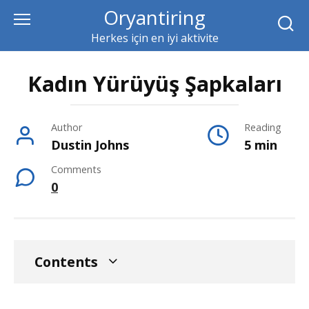
Skip
Oryantiring
to
Herkes için en iyi aktivite
content
Kadın Yürüyüş Şapkaları
Author
Reading
Dustin Johns
5 min
Comments
0
Contents