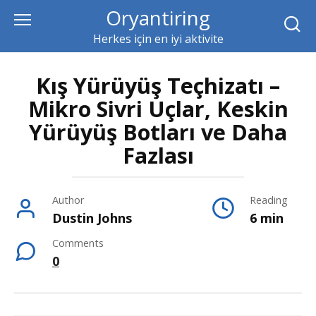
Skip
Oryantiring
to
Herkes için en iyi aktivite
content
Kış Yürüyüş Teçhizatı –
Mikro Sivri Uçlar, Keskin
Yürüyüş Botları ve Daha
Fazlası
Author
Reading
Dustin Johns
6 min
Comments
0