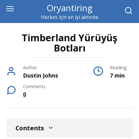
Skip
Oryantiring
to
Herkes için en iyi aktivite
content
Timberland Yürüyüş
Botları
Author
Reading
Dustin Johns
7 min
Comments
0
Contents