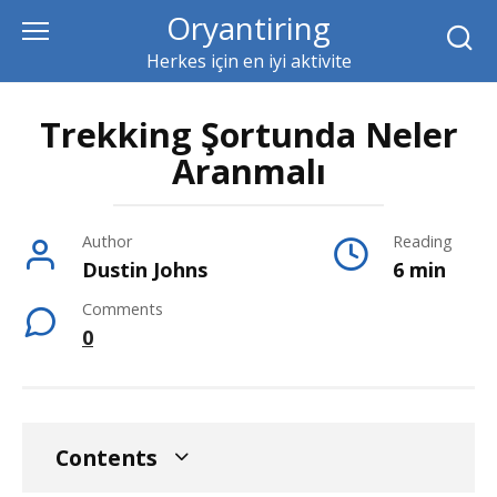
Skip
Oryantiring
to
Herkes için en iyi aktivite
content
Trekking Şortunda Neler
Aranmalı
Author
Reading
Dustin Johns
6 min
Comments
0
Contents