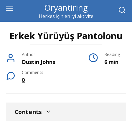
Skip
Oryantiring
to
Herkes için en iyi aktivite
content
Erkek Yürüyüş Pantolonu
Author
Reading
Dustin Johns
6 min
Comments
0
Contents